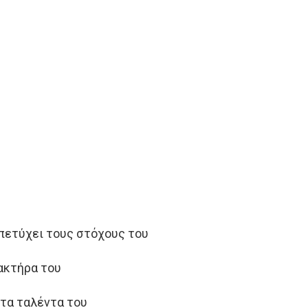
 πετύχει τους στόχους του
ακτήρα του
 τα ταλέντα του