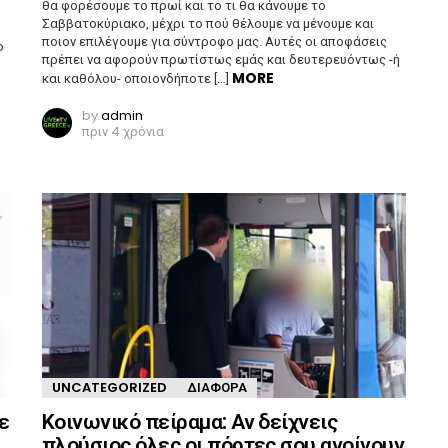
θα φορέσουμε το πρωί και το τι θα κάνουμε το
Σαββατοκύριακο, μέχρι το πού θέλουμε να μένουμε και
ποιον επιλέγουμε για σύντροφο μας. Αυτές οι αποφάσεις
ο
πρέπει να αφορούν πρωτίστως εμάς και δευτερευόντως -ή
MORE
και καθόλου- οποιονδήποτε […]
by
admin
πριν 4 χρόνια
UNCATEGORIZED
ΔΙΆΦΟΡΑ
ε
Κοινωνικό πείραμα: Αν δείχνεις
πλούσιος όλες οι πόρτες σου ανοίγουν