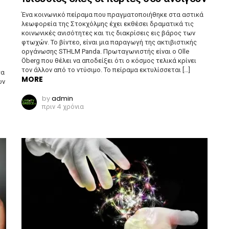
Ένα κοινωνικό πείραμα που πραγματοποιήθηκε στα αστικά
λεωφορεία της Στοκχόλμης έχει εκθέσει δραματικά τις
κοινωνικές ανισότητες και τις διακρίσεις εις βάρος των
φτωχών. Το βίντεο, είναι μια παραγωγή της ακτιβιστικής
οργάνωσης STHLM Panda. Πρωταγωνιστής είναι ο Olle
Öberg που θέλει να αποδείξει ότι ο κόσμος τελικά κρίνει
τον άλλον από το ντύσιμο. Το πείραμα εκτυλίσσεται […]
τα
MORE
ών
by
admin
πριν 4 χρόνια