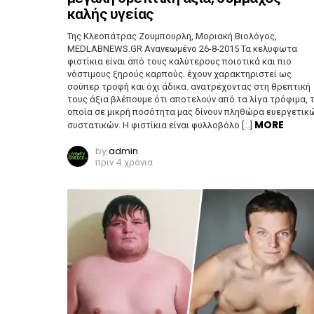
καλής υγείας
Της Κλεοπάτρας Ζουμπουρλη, Μοριακή Βιολόγος,
MEDLABNEWS.GR Ανανεωμένο 26-8-2015 Τα κελυφωτα
φιστίκια είναι από τους καλύτερους ποιοτικά και πιο
νόστιμους ξηρούς καρπούς. έχουν χαρακτηριστεί ως
σούπερ τροφή και όχι άδικα. ανατρέχοντας στη θρεπτική
τους άξια βλέπουμε ότι αποτελούν από τα λίγα τρόφιμα, 
οποία σε μικρή ποσότητα μας δίνουν πληθώρα ευεργετικ
MORE
συστατικών. Η φιστίκια είναι φυλλοβόλο […]
by
admin
πριν 4 χρόνια