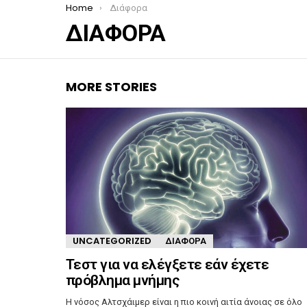
You are here:
Home
Διάφορα
ΔΙΆΦΟΡΑ
MORE STORIES
UNCATEGORIZED
ΔΙΆΦΟΡΑ
Τεστ για να ελέγξετε εάν έχετε
πρόβλημα μνήμης
Η νόσος Αλτσχάιμερ είναι η πιο κοινή αιτία άνοιας σε όλο