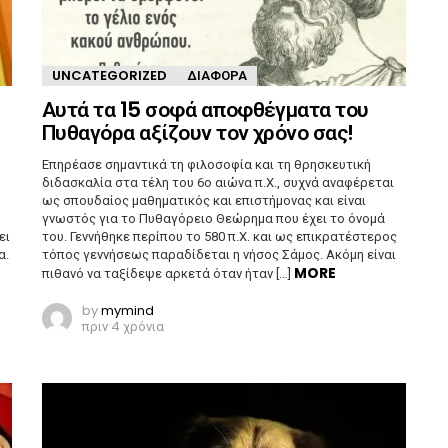
UNCATEGORIZED
ΔΙΆΦΟΡΑ
Αυτά τα 15 σοφά αποφθέγματα του
Πυθαγόρα αξίζουν τον χρόνο σας!
Επηρέασε σημαντικά τη φιλοσοφία και τη θρησκευτική
διδασκαλία στα τέλη του 6ο αιώνα π.Χ., συχνά αναφέρεται
ως σπουδαίος μαθηματικός και επιστήμονας και είναι
γνωστός για το Πυθαγόρειο Θεώρημα που έχει το όνομά
ει
του. Γεννήθηκε περίπου το 580 π.Χ. και ως επικρατέστερος
α.
τόπος γεννήσεως παραδίδεται η νήσος Σάμος. Ακόμη είναι
MORE
πιθανό να ταξίδεψε αρκετά όταν ήταν […]
by
mymind
πριν 4 χρόνια