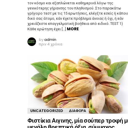
τον κόσμο και εξαπλώνεται καθημερινά λόγω της
γενικότερης γήρανσης του πληθυσμού. Στο παρακάτω
γρήγορο τεστ με τις 15 ερωτήσεις, ελέγξτε εσείς ή κάποι
δικό σας άτομο, εάν έχετε πρόβλημα άνοιας ή όχι, ή εάν
χρειάζεστε επαγγελματική βοήθεια από ειδικό. TEST 1)
MORE
Κάθε ερώτηση έχει […]
by
admin
πριν 4 χρόνια
UNCATEGORIZED
ΔΙΆΦΟΡΑ
Φιστίκια Αιγινης, μία σούπερ τροφή μ
μεγάλη θρεπτική άξια, σύμμαχος