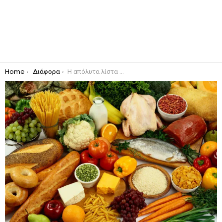
You are here:
Home
Διάφορα
Η απόλυτα λίστα υγιεινών τροφών είναι εδώ!