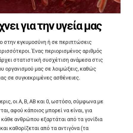
χνει για την υγεία μας
νο στην εγκυμοσύνη ή σε περιπτώσεις
ερισσότεροι. Ένας περιορισμένος αριθμός
πάρχει στατιστική συσχέτιση ανάμεσα στις
ου οργανισμού μας σε λοιμώξεις, καθώς
μας σε συγκεκριμένες ασθένειες.
ρις, οι Α, Β, ΑΒ και 0, ωστόσο, σύμφωνα με
αι, αφού κάποιος μπορεί να είναι, για
ς κάθε ανθρώπου εξαρτάται από τα γονίδια
και καθορίζεται από τα αντιγόνα (τα