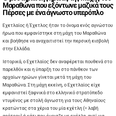
Μαραθώνα που εξόντωνε μαζικά τους
Πέρσες με ένα άγνωστο υπερόπλο
Εχετλαίος ή Έχετλος ήταν το όνομα ενός αγνώστου
ήρωα που εμφανίστηκε στη μάχη του Μαραθώνα
και βοήθησε να αναχαιτιστεί την περσική εισβολή
στην Ελλάδα.
Ιστορικά, ο Εχετλαίος δεν αναφέρεται πουθενά στο
παρελθόν και η ύπαρξη του στο πάνθεον των
αρχαίων ηρώων γίνεται μετά τη μάχη του
Μαραθώνα. Στη μάχη εκείνη, ο Εχετλαίος είχε
εμφανιστεί ξαφνικά στο ελληνικό στρατόπεδο
ντυμένος με στολή άγνωστη για τους Αθηναίους
κρατώντας στα χέρια του μία εχέτλη (= λαβή
αρότρου) ή κάτι που έμοιαζε με εχέτλη, αντί για