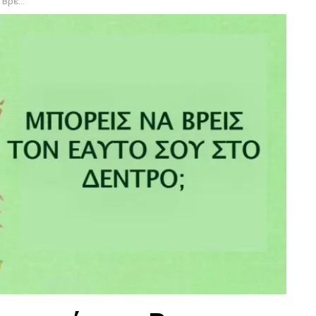
έρον τεστ