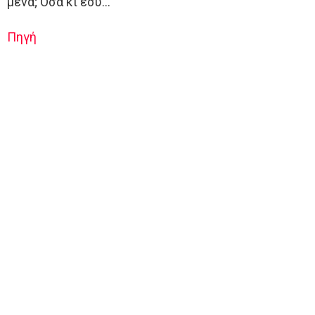
μένα; Όσα κι εσύ…
Πηγή