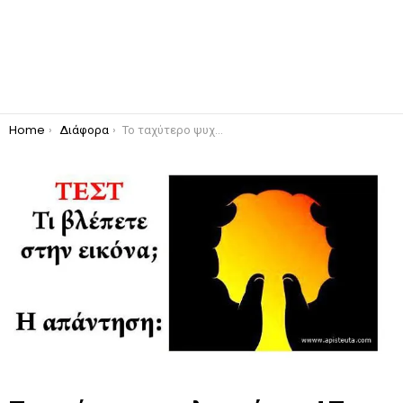
You are here:
Home
Διάφορα
Το ταχύτερο ψυχολογικό τεστ! Τι βλέπετε σε αυτή την φωτογραφία ; Δείτε την απάντηση!